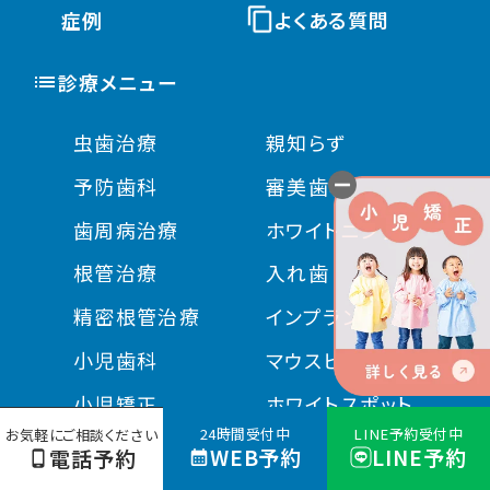
症例
よくある質問
診療メニュー
虫歯治療
親知らず
予防歯科
審美歯科
歯周病治療
ホワイトニング
根管治療
入れ歯
精密根管治療
インプラント
小児歯科
マウスピース矯正
小児矯正
ホワイトスポット
24時間受付中
LINE予約受付中
お気軽にご相談ください
部分矯正
スポーツ
WEB予約
LINE予約
電話予約
マウスピース