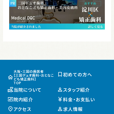
大阪・三国の歯医者
初めての方へ
【三国デュオ歯科・おとなこ
ども矯正歯科】
TOP
当院について
スタッフ紹介
院内紹介
料金・お支払い
アクセス
求人情報