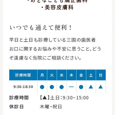
いつでも通えて便利！
平日と土日も診療している三国の歯医者
お口に関するお悩みや不安に思うこと、どう
ぞ遠慮なく当院にご相談ください。
診療時間
月
火
水
木
金
土
日
●
●
●
━
●
▲
▲
9:30-18:30
診療時間
【▲】土日：9:30~15:00
休診日
木曜・祝日