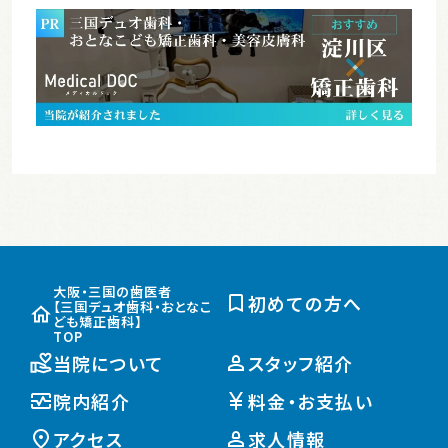
大阪・三国の歯医者
初めての方へ
【三国デュオ歯科・おとなこ
ども矯正歯科】
TOP
当院について
スタッフ紹介
院内紹介
料金・お支払い
アクセス
求人情報