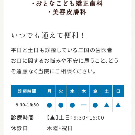
いつでも通えて便利！
平日と土日も診療している三国の歯医者
お口に関するお悩みや不安に思うこと、どう
ぞ遠慮なく当院にご相談ください。
診療時間
月
火
水
木
金
土
日
●
●
●
━
●
▲
▲
9:30-18:30
診療時間
【▲】土日：9:30~15:00
休診日
木曜・祝日