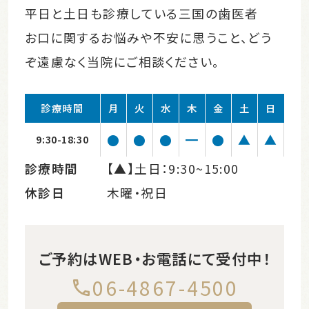
平日と土日も診療している三国の歯医者
お口に関するお悩みや不安に思うこと、どう
ぞ遠慮なく当院にご相談ください。
診療時間
月
火
水
木
金
土
日
●
●
●
━
●
▲
▲
9:30-18:30
診療時間
【▲】土日：9:30~15:00
休診日
木曜・祝日
ご予約はWEB・お電話にて受付中！
06-4867-4500