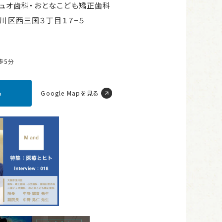
ュオ歯科・おとなこども矯正歯科
市淀川区西三国３丁目１７−５
歩5分
ら
Google Mapを見る