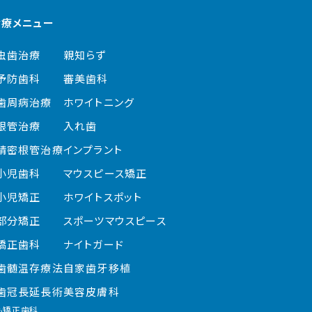
診療メニュー
虫歯治療
親知らず
予防歯科
審美歯科
歯周病治療
ホワイトニング
根管治療
入れ歯
精密根管治療
インプラント
小児歯科
マウスピース矯正
小児矯正
ホワイトスポット
部分矯正
スポーツ
マウスピース
矯正歯科
ナイトガード
歯髄温存療法
自家歯牙移植
歯冠長延長術
美容皮膚科
も矯正歯科