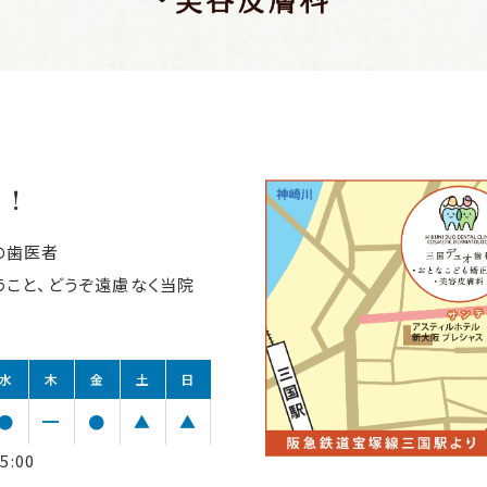
利！
の歯医者
こと、どうぞ遠慮なく当院
水
木
金
土
日
●
━
●
▲
▲
5:00