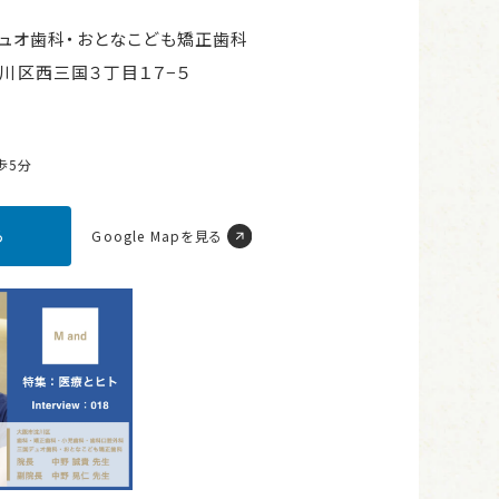
ュオ歯科・おとなこども矯正歯科
市淀川区西三国３丁目１７−５
歩5分
ら
Google Mapを見る