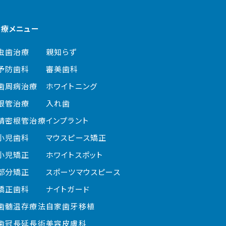
診療メニュー
虫歯治療
親知らず
予防歯科
審美歯科
歯周病治療
ホワイトニング
根管治療
入れ歯
精密根管治療
インプラント
小児歯科
マウスピース矯正
小児矯正
ホワイトスポット
部分矯正
スポーツ
マウスピース
矯正歯科
ナイトガード
歯髄温存療法
自家歯牙移植
歯冠長延長術
美容皮膚科