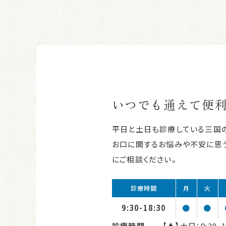
いつでも通えて便
平日と土日も診療している三国
お口に関するお悩みや不安に思う
にご相談ください。
診療時間
月
火
9:30-18:30
●
●
診療時間
【▲】土日：9:30~1