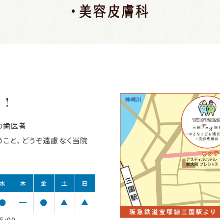
利！
の歯医者
こと、どうぞ遠慮なく当院
水
木
金
土
日
●
━
●
▲
▲
5:00