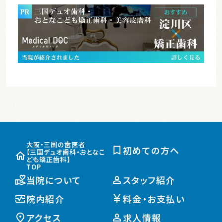
大阪・三国の歯医者
初めての方へ
【三国デュオ歯科・おとなこ
ども矯正歯科】
TOP
当院について
スタッフ紹介
院内紹介
料金・お支払い
アクセス
求人情報