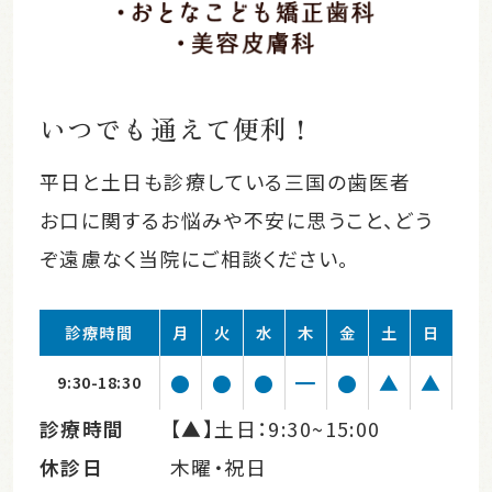
いつでも通えて便利！
平日と土日も診療している三国の歯医者
お口に関するお悩みや不安に思うこと、どう
ぞ遠慮なく当院にご相談ください。
診療時間
月
火
水
木
金
土
日
●
●
●
━
●
▲
▲
9:30-18:30
診療時間
【▲】土日：9:30~15:00
休診日
木曜・祝日