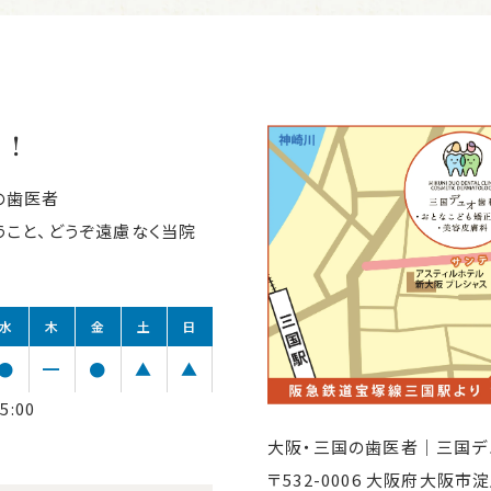
利！
の歯医者
こと、どうぞ遠慮なく当院
水
木
金
土
日
●
━
●
▲
▲
5:00
大阪・三国の歯医者｜
三国デ
〒532-0006 大阪府大阪