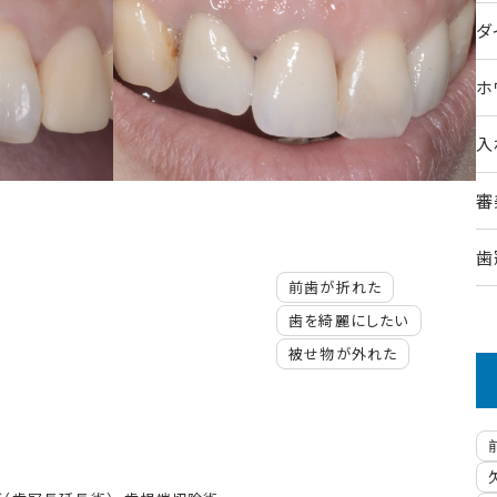
ダ
ホ
入
審
歯
前歯が折れた
歯を綺麗にしたい
被せ物が外れた