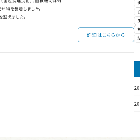
（歯冠長延長術）、歯根端切除術
被せ物を装着しました。
を整えました。
詳細はこちらから
2
2