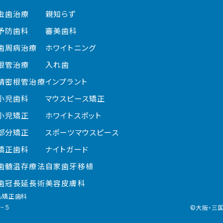
虫歯治療
親知らず
予防歯科
審美歯科
歯周病治療
ホワイトニング
根管治療
入れ歯
精密根管治療
インプラント
小児歯科
マウスピース矯正
小児矯正
ホワイトスポット
部分矯正
スポーツ
マウスピース
矯正歯科
ナイトガード
歯髄温存療法
自家歯牙移植
歯冠長延長術
美容皮膚科
も矯正歯科
−５
©大阪・三